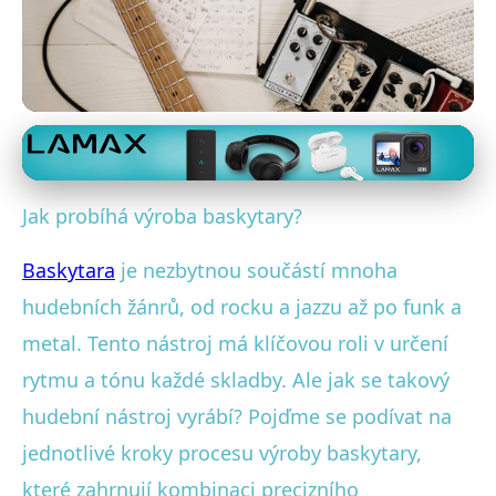
Výroba kytar
Od Dřeva k Hudbě: Fascinující
Jak probíhá výroba baskytary?
Proces Výroby Baskytary
Baskytara
je nezbytnou součástí mnoha
11. 2. 2026
· 4 min čtení · Autor: Lukáš Vorel
hudebních žánrů, od rocku a jazzu až po funk a
metal. Tento nástroj má klíčovou roli v určení
rytmu a tónu každé skladby. Ale jak se takový
hudební nástroj vyrábí? Pojďme se podívat na
jednotlivé kroky procesu výroby baskytary,
které zahrnují kombinaci precizního