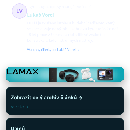
výroba kytar, opravy nástrojů
50 článků
LV
Lukáš Vorel
Lukáš je zkušený luthier a hudební nadšenec, který
se specializuje na výrobu a obnovu kytar. Má více než
15 let praxe v řemesle a rád sdílí své znalosti o
konstrukci a ladění strunných nástrojů.
Všechny články od Lukáš Vorel →
Zobrazit celý archiv článků →
/archiv/ →
Domů