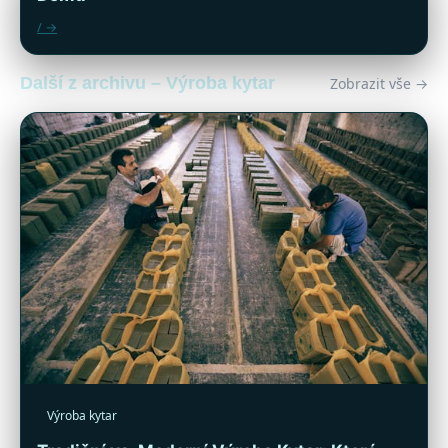
/ →
Další z archivu – Výroba kytar
Zobrazit vše →
Výroba kytar