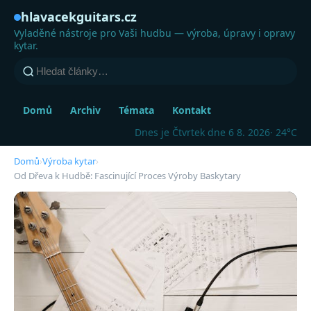
hlavacekguitars.cz
Vyladěné nástroje pro Vaši hudbu — výroba, úpravy i opravy
kytar.
Domů
Archiv
Témata
Kontakt
Dnes je Čtvrtek dne 6 8. 2026
· 24°C
Domů
›
Výroba kytar
›
Od Dřeva k Hudbě: Fascinující Proces Výroby Baskytary