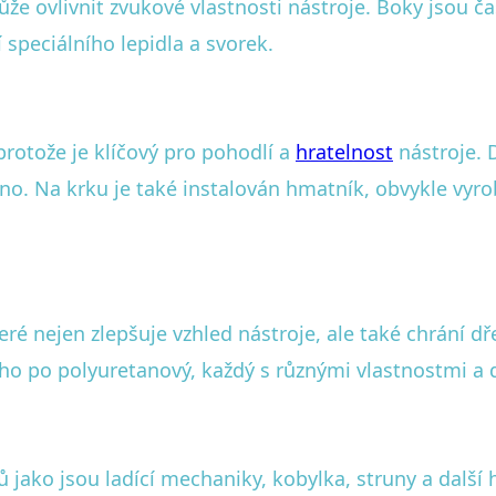
může ovlivnit zvukové vlastnosti nástroje. Boky jsou
speciálního lepidla a svorek.
protože je klíčový pro pohodlí a
hratelnost
nástroje. 
váno. Na krku je také instalován hmatník, obvykle v
eré nejen zlepšuje vzhled nástroje, ale také chrání d
ého po polyuretanový, každý s různými vlastnostmi a
ko jsou ladící mechaniky, kobylka, struny a další 