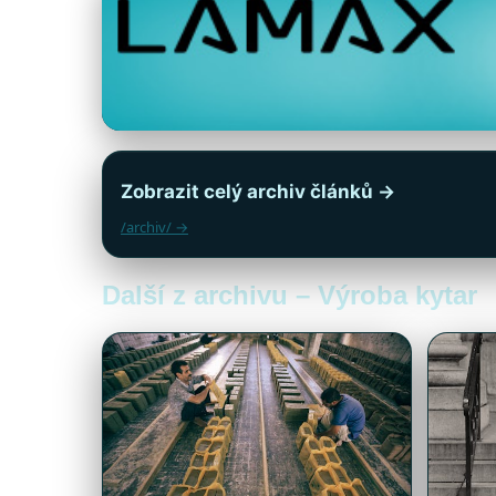
Zobrazit celý archiv článků →
/archiv/ →
Další z archivu – Výroba kytar