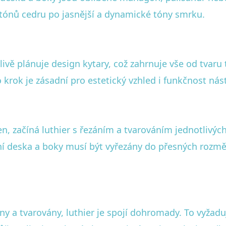
tónů cedru po jasnější a dynamické tóny smrku.
vě plánuje design kytary, což zahrnuje vše od tvaru
 krok je zásadní pro estetický vzhled i funkčnost nást
en, začíná luthier s řezáním a tvarováním jednotlivých
í deska a boky musí být vyřezány do přesných rozměr
ány a tvarovány, luthier je spojí dohromady. To vyžadu