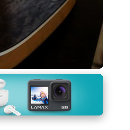
ě Dělaných Kytar