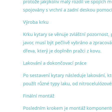
protože jakýkoliv malý rozdíl ve spojích 
spojovány s vrchní a zadní deskou pomocí 
Výroba krku
Krku kytary se věnuje zvláštní pozornost, 
javor, musí být pečlivě vybráno a zpraco
dřeva, který je doplněn pražci z kovu.
Lakování a dokončovací práce
Po sestavení kytary následuje lakování, kt
použít různé typy laku, od nitrocelulózov
Finální montáž
Posledním krokem je montáž komponentů ja