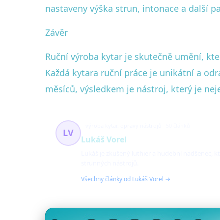
nastaveny výška strun, intonace a další p
Závěr
Ruční výroba kytar je skutečně umění, kte
Každá kytara ruční práce je unikátní a od
měsíců, výsledkem je nástroj, který je nej
výroba kytar, opravy nástrojů
50 článků
LV
Lukáš Vorel
Lukáš je zkušený luthier a hudební nadšenec, kte
strunných nástrojů.
Všechny články od Lukáš Vorel →