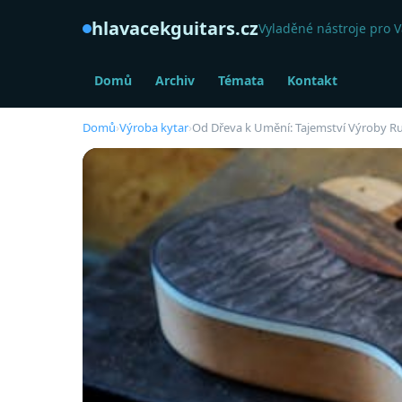
hlavacekguitars.cz
Vyladěné nástroje pro V
Domů
Archiv
Témata
Kontakt
Domů
›
Výroba kytar
›
Od Dřeva k Umění: Tajemství Výroby R