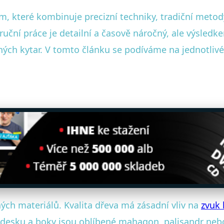
 které kombinuje precizní techniky, tradiční metody 
ruční práce je detailní a časově náročný, ale výsledk
ých kytar. V tomto článku se podíváme na jednotlivé 
ých materiálů. Kvalita dřeva má zásadní vliv na
zvuk 
desku a boky jsou oblíbené mahagon, palisandr nebo 