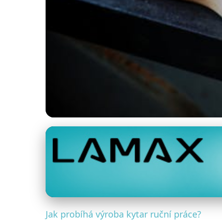
Výroba kytar
Od Dřeva k Umění:
19. 2. 2026
· 4 min čtení · Autor: Lukáš Vorel
Jak probíhá výroba kytar ruční práce?