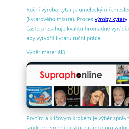
Ruční výroba kytar je uměleckým řemeslem,
(kytarového mistra). Proces
výroby kytary
často přesahuje kvalitu hromadně vyráběn
aby vytvořil kytaru ruční práce.
Výběr materiálů
Prvním a klíčovým krokem je výběr správn
smrk pro vrchní desku, zatímco pro zadní 