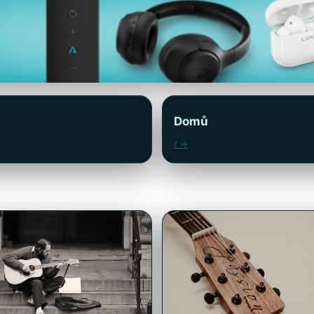
Domů
/ →