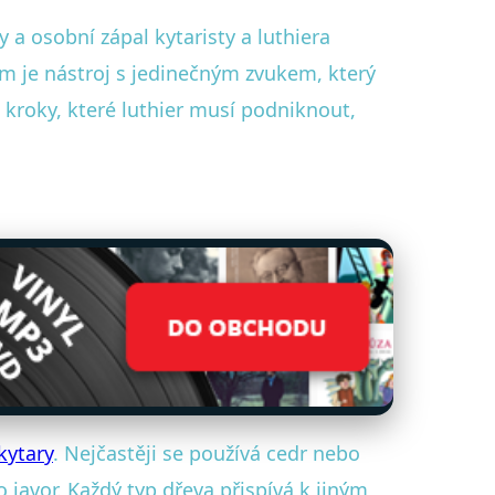
a osobní zápal kytaristy a luthiera
em je nástroj s jedinečným zvukem, který
kroky, které luthier musí podniknout,
kytary
. Nejčastěji se používá cedr nebo
javor. Každý typ dřeva přispívá k jiným