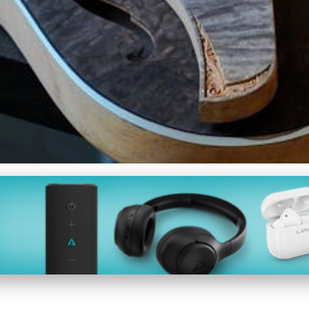
 Tajemství Výroby Ručn