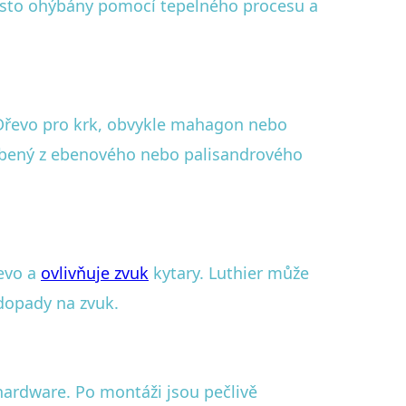
 často ohýbány pomocí tepelného procesu a
Dřevo pro krk, obvykle mahagon nebo
yrobený z ebenového nebo palisandrového
řevo a
ovlivňuje zvuk
kytary. Luthier může
 dopady na zvuk.
hardware. Po montáži jsou pečlivě