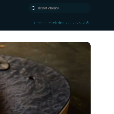
Dnes je Pátek dne 7 8. 2026
· 23°C