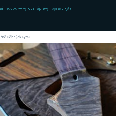
aši hudbu — výroba, úpravy i opravy kytar.
učně Dělaných Kytar