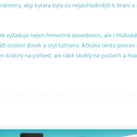
arametry, aby kytara byla co nejpohodlnější k hraní a
ré vyžaduje nejen řemeslné dovednosti, ale i hlubok
ráží osobní dotek a styl luthiera. Ačkoliv tento pro
en krásný na pohled, ale také skvělý na poslech a hra
rý se specializuje na výrobu a obnovu kytar. Má více než 15 let praxe v řemesl