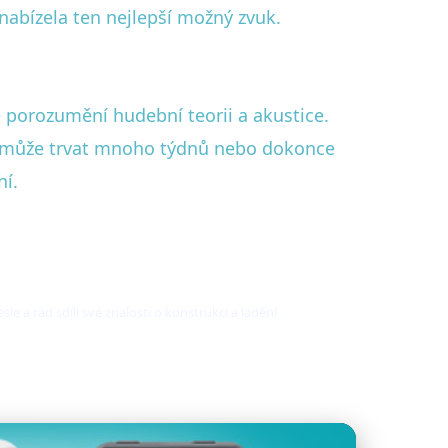
 nabízela ten nejlepší možný zvuk.
é porozumění hudební teorii a akustice.
ces může trvat mnoho týdnů nebo dokonce
ní.
e a rád sdílí své znalosti o konstrukci a ladění