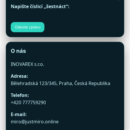
Napište číslicí „šestnáct“:
Odeslat zprávu
O nás
INOVAREX s.r.o.
Adresa:
Bělehradská 123/345, Praha, Česká Republika
Telefon:
+420 777759290
E-mail:
miro@justmiro.online