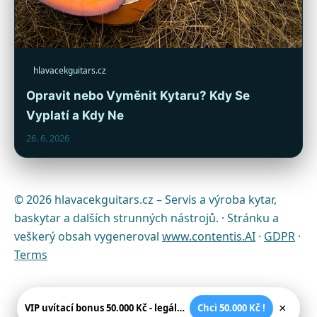
hlavacekguitars.cz
Opravit nebo Vyměnit Kytaru? Kdy Se
Vyplatí a Kdy Ne
26. 6. 2026
© 2026 hlavacekguitars.cz – Servis a výroba kytar,
baskytar a dalších strunných nástrojů. · Stránku a
veškerý obsah vygeneroval
www.contentis.AI
·
GDPR
·
Terms
×
VIP uvítací bonus 50.000 Kč - legální české kasíno
Chci 50.000 Kč !