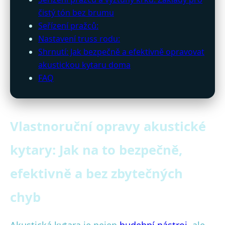
čistý tón bez brumu
Seřízení pražců:
Nastavení truss rodu:
Shrnutí: Jak bezpečně a efektivně opravovat
akustickou kytaru doma
FAQ
Vlastnoruční opravy akustické
kytary: Jak na to bezpečně,
efektivně a bez zbytečných
chyb