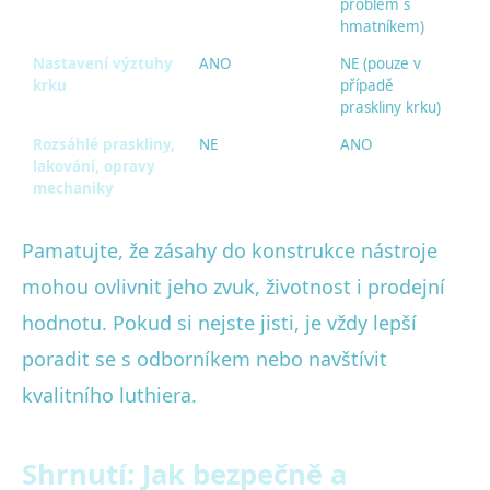
problém s
hmatníkem)
Nastavení výztuhy
ANO
NE (pouze v
krku
případě
praskliny krku)
Rozsáhlé praskliny,
NE
ANO
lakování, opravy
mechaniky
Pamatujte, že zásahy do konstrukce nástroje
mohou ovlivnit jeho zvuk, životnost i prodejní
hodnotu. Pokud si nejste jisti, je vždy lepší
poradit se s odborníkem nebo navštívit
kvalitního luthiera.
Shrnutí: Jak bezpečně a