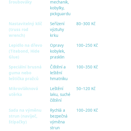
šroubováky
mechanik,
kobylky,
pickguardu
Nastavitelný klíč
Seřízení
80–300 Kč
(truss rod
výztuhy
wrench)
krku
Lepidlo na dřevo
Opravy
100–250 Kč
(Titebond, Hide
kobylek,
Glue)
prasklin
Speciální brusná
Čištění a
100–350 Kč
guma nebo
leštění
leštička pražců
hmatníku
Mikrovláknová
Leštění
50–120 Kč
utěrka
laku, suché
čištění
Sada na výměnu
Rychlá a
100–200 Kč
strun (navíječ,
bezpečná
štípačky)
výměna
strun