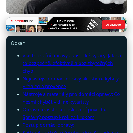
hlavacekguitars.cz
Jak opravit akustickou kytaru
Obsah
doma: Průvodce pro muzikanty
Vlastnoruční opravy akustické kytary: Jak na
30. 3. 2026
· 10 min čtení · Autor: Lukáš Vorel
to bezpečně, efektivně a bez zbytečných
chyb
Nejčastější domácí opravy akustické kytary:
Přehled a prevence
Nástroje a materiály pro domácí opravy: Co
nesmí chybět v dílně kytaristy
Oprava prasklin a poškození povrchu:
Správný postup krok za krokem
Postup domácí opravy:
Seřízení pražců a výztuhy krku: Základy pro