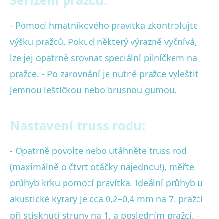
Seřízení pražců:
- Pomocí hmatníkového pravítka zkontrolujte
výšku pražců. Pokud některý výrazně vyčnívá,
lze jej opatrně srovnat speciální pilníčkem na
pražce. - Po zarovnání je nutné pražce vyleštit
jemnou leštičkou nebo brusnou gumou.
Nastavení truss rodu:
- Opatrně povolte nebo utáhněte truss rod
(maximálně o čtvrt otáčky najednou!), měřte
průhyb krku pomocí pravítka. Ideální průhyb u
akustické kytary je cca 0,2–0,4 mm na 7. pražci
při stisknutí struny na 1. a posledním pražci. -