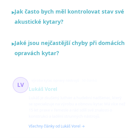
Jak často bych měl kontrolovat stav své
▸
akustické kytary?
Jaké jsou nejčastější chyby při domácích
▸
opravách kytar?
výroba kytar, opravy nástrojů
50 článků
LV
Lukáš Vorel
Lukáš je zkušený luthier a hudební nadšenec, který
se specializuje na výrobu a obnovu kytar. Má více než
15 let praxe v řemesle a rád sdílí své znalosti o
konstrukci a ladění strunných nástrojů.
Všechny články od Lukáš Vorel →