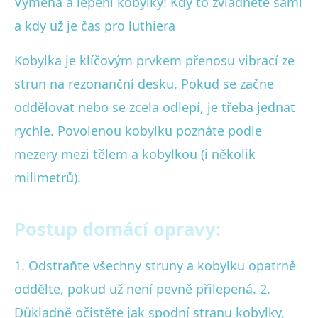
Výměna a lepení kobylky: Kdy to zvládnete sami
a kdy už je čas pro luthiera
Kobylka je klíčovým prvkem přenosu vibrací ze
strun na rezonanční desku. Pokud se začne
oddělovat nebo se zcela odlepí, je třeba jednat
rychle. Povolenou kobylku poznáte podle
mezery mezi tělem a kobylkou (i několik
milimetrů).
Postup domácí opravy:
1. Odstraňte všechny struny a kobylku opatrně
oddělte, pokud už není pevně přilepená. 2.
Důkladně očistěte jak spodní stranu kobylky,