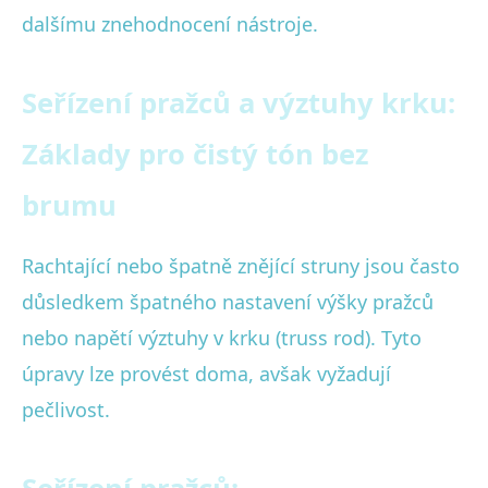
dalšímu znehodnocení nástroje.
Seřízení pražců a výztuhy krku:
Základy pro čistý tón bez
brumu
Rachtající nebo špatně znějící struny jsou často
důsledkem špatného nastavení výšky pražců
nebo napětí výztuhy v krku (truss rod). Tyto
úpravy lze provést doma, avšak vyžadují
pečlivost.