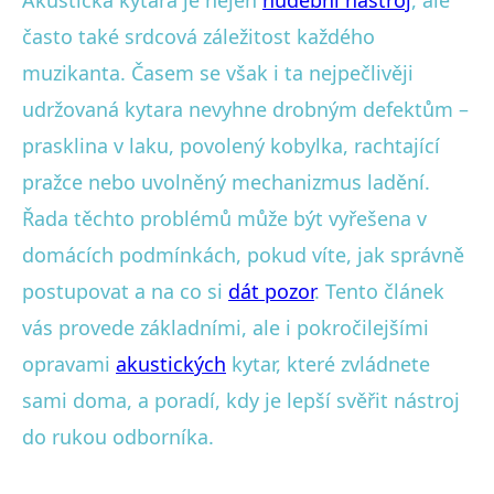
Akustická kytara je nejen
hudební nástroj
, ale
často také srdcová záležitost každého
muzikanta. Časem se však i ta nejpečlivěji
udržovaná kytara nevyhne drobným defektům –
prasklina v laku, povolený kobylka, rachtající
pražce nebo uvolněný mechanizmus ladění.
Řada těchto problémů může být vyřešena v
domácích podmínkách, pokud víte, jak správně
postupovat a na co si
dát pozor
. Tento článek
vás provede základními, ale i pokročilejšími
opravami
akustických
kytar, které zvládnete
sami doma, a poradí, kdy je lepší svěřit nástroj
do rukou odborníka.