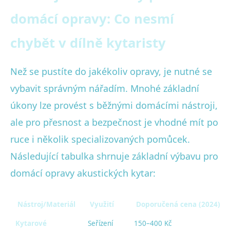
domácí opravy: Co nesmí
chybět v dílně kytaristy
Než se pustíte do jakékoliv opravy, je nutné se
vybavit správným nářadím. Mnohé základní
úkony lze provést s běžnými domácími nástroji,
ale pro přesnost a bezpečnost je vhodné mít po
ruce i několik specializovaných pomůcek.
Následující tabulka shrnuje základní výbavu pro
domácí opravy akustických kytar:
Nástroj/Materiál
Využití
Doporučená cena (2024)
Kytarové
Seřízení
150–400 Kč