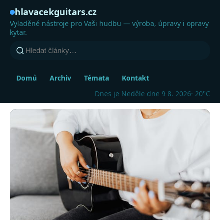
hlavacekguitars.cz
Vyladěné nástroje pro Vaši hudbu — výroba, úpravy i opravy
kytar.
Domů
Archiv
Témata
Kontakt
Dnes je Neděle dne 9 8. 2026
· 20°C