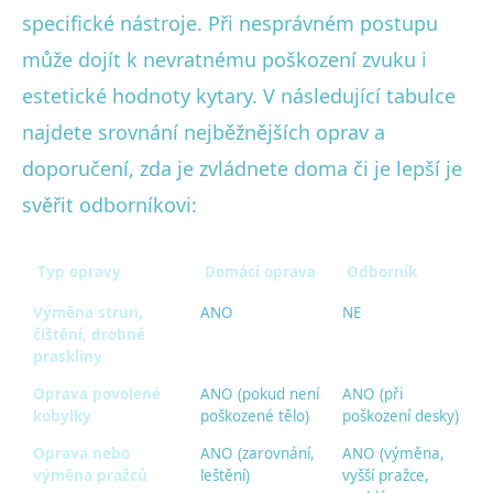
specifické nástroje. Při nesprávném postupu
může dojít k nevratnému poškození zvuku i
estetické hodnoty kytary. V následující tabulce
najdete srovnání nejběžnějších oprav a
doporučení, zda je zvládnete doma či je lepší je
svěřit odborníkovi:
Typ opravy
Domácí oprava
Odborník
Výměna strun,
ANO
NE
čištění, drobné
praskliny
Oprava povolené
ANO (pokud není
ANO (při
kobylky
poškozené tělo)
poškození desky)
Oprava nebo
ANO (zarovnání,
ANO (výměna,
výměna pražců
leštění)
vyšší pražce,