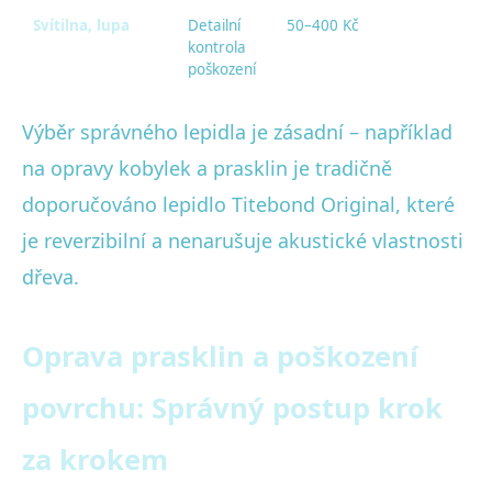
Svítilna, lupa
Detailní
50–400 Kč
kontrola
poškození
Výběr správného lepidla je zásadní – například
na opravy kobylek a prasklin je tradičně
doporučováno lepidlo Titebond Original, které
je reverzibilní a nenarušuje akustické vlastnosti
dřeva.
Oprava prasklin a poškození
povrchu: Správný postup krok
za krokem