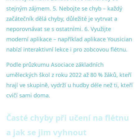
stejným zájmem. 5. Nebojte se chyb – každý
začátečník dělá chyby, důležité je vytrvat a
neporovnávat se s ostatními. 6. Využijte
moderní aplikace – například aplikace Yousician
nabízí interaktivní lekce i pro zobcovou flétnu.
Podle průzkumu Asociace základních
uměleckých škol z roku 2022 až 80 % žáků, kteří
hrají ve skupině, vydrží u hudby déle než ti, kteří
cvičí sami doma.
Časté chyby při učení na flétnu
a jak se jim vyhnout