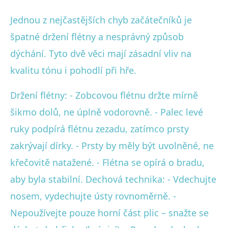
Jednou z nejčastějších chyb začátečníků je
špatné držení flétny a nesprávný způsob
dýchání. Tyto dvě věci mají zásadní vliv na
kvalitu tónu i pohodlí při hře.
Držení flétny: - Zobcovou flétnu držte mírně
šikmo dolů, ne úplně vodorovně. - Palec levé
ruky podpírá flétnu zezadu, zatímco prsty
zakrývají dírky. - Prsty by měly být uvolněné, ne
křečovitě natažené. - Flétna se opírá o bradu,
aby byla stabilní. Dechová technika: - Vdechujte
nosem, vydechujte ústy rovnoměrně. -
Nepoužívejte pouze horní část plic – snažte se