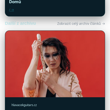
Domů
/ →
Další z archivu
Zobrazit celý archiv článků →
hlavacekguitars.cz