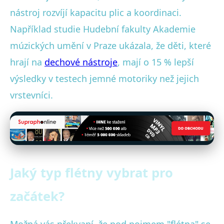
nástroj rozvíjí kapacitu plic a koordinaci.
Například studie Hudební fakulty Akademie
múzických umění v Praze ukázala, že děti, které
hrají na
dechové nástroje
, mají o 15 % lepší
výsledky v testech jemné motoriky než jejich
vrstevníci.
Jaký typ flétny vybrat pro
začátek?
Možná vás překvapí, že pod pojmem "flétna" se