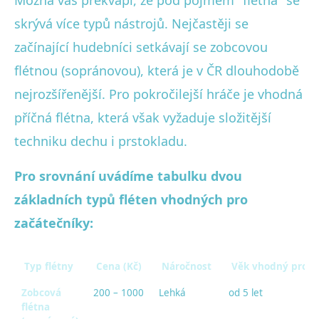
skrývá více typů nástrojů. Nejčastěji se
začínající hudebníci setkávají se zobcovou
flétnou (sopránovou), která je v ČR dlouhodobě
nejrozšířenější. Pro pokročilejší hráče je vhodná
příčná flétna, která však vyžaduje složitější
techniku dechu i prstokladu.
Pro srovnání uvádíme tabulku dvou
základních typů fléten vhodných pro
začátečníky:
Typ flétny
Cena (Kč)
Náročnost
Věk vhodný pro z
Zobcová
200 – 1000
Lehká
od 5 let
flétna