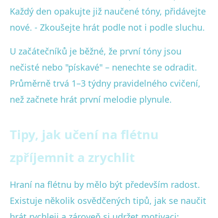
Každý den opakujte již naučené tóny, přidávejte
nové. - Zkoušejte hrát podle not i podle sluchu.
U začátečníků je běžné, že první tóny jsou
nečisté nebo "pískavé" – nenechte se odradit.
Průměrně trvá 1–3 týdny pravidelného cvičení,
než začnete hrát první melodie plynule.
Tipy, jak učení na flétnu
zpříjemnit a zrychlit
Hraní na flétnu by mělo být především radost.
Existuje několik osvědčených tipů, jak se naučit
hrát rychleji a zároveň si udržet motivaci: