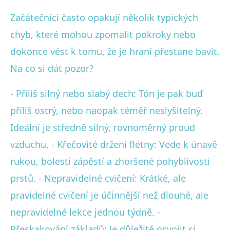
Začátečníci často opakují několik typických
chyb, které mohou zpomalit pokroky nebo
dokonce vést k tomu, že je hraní přestane bavit.
Na co si dát pozor?
- Příliš silný nebo slabý dech: Tón je pak buď
příliš ostrý, nebo naopak téměř neslyšitelný.
Ideální je středně silný, rovnoměrný proud
vzduchu. - Křečovité držení flétny: Vede k únavě
rukou, bolesti zápěstí a zhoršené pohyblivosti
prstů. - Nepravidelné cvičení: Krátké, ale
pravidelné cvičení je účinnější než dlouhé, ale
nepravidelné lekce jednou týdně. -
Přeskakování základů: Je důležité osvojit si