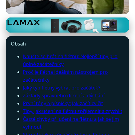
hlavacekguitars.cz
Naučte se hrát na flétnu:
Obsah
Průvodce pro začátečníky
Naučte se hrát na flétnu: Nejlepší tipy pro
2023
úplné začátečníky
Proč je flétna ideálním nástrojem pro
28. 6. 2026
· 10 min čtení · Autor: Magdalena Králová
začátečníky
Jaký typ flétny vybrat pro začátek?
Základy správného držení a dýchání
První tóny a písničky: Jak začít cvičit
Tipy, jak učení na flétnu zpříjemnit a zrychlit
Časté chyby při učení na flétnu a jak se jim
vyhnout
Shrnutí: jak na úspěšný start s flétnou