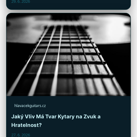
29. 6. 2026
hlavacekguitars.cz
Jaký Vliv Má Tvar Kytary na Zvuk a
Hratelnost?
27. 6. 2026