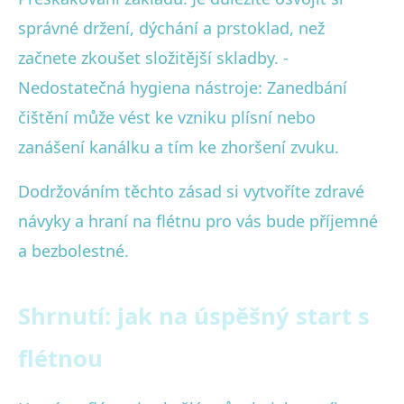
správné držení, dýchání a prstoklad, než
začnete zkoušet složitější skladby. -
Nedostatečná hygiena nástroje: Zanedbání
čištění může vést ke vzniku plísní nebo
zanášení kanálku a tím ke zhoršení zvuku.
Dodržováním těchto zásad si vytvoříte zdravé
návyky a hraní na flétnu pro vás bude příjemné
a bezbolestné.
Shrnutí: jak na úspěšný start s
flétnou