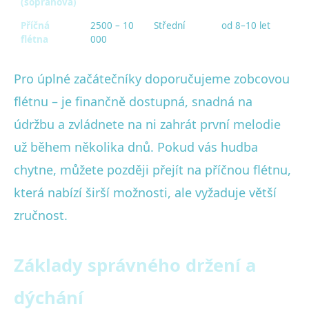
(sopránová)
Příčná
2500 – 10
Střední
od 8–10 let
flétna
000
Pro úplné začátečníky doporučujeme zobcovou
flétnu – je finančně dostupná, snadná na
údržbu a zvládnete na ni zahrát první melodie
už během několika dnů. Pokud vás hudba
chytne, můžete později přejít na příčnou flétnu,
která nabízí širší možnosti, ale vyžaduje větší
zručnost.
Základy správného držení a
dýchání