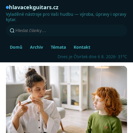
hlavacekguitars.cz
Vyladěné nástroje pro Vaši hudbu — výroba, úpravy i opravy
kytar.
Domů
Archiv
Témata
Kontakt
Dnes je Čtvrtek dne 6 8. 2026
· 31°C