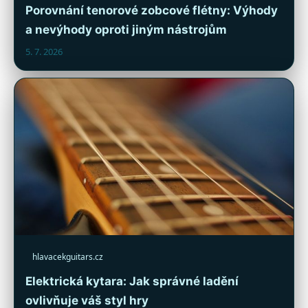
Porovnání tenorové zobcové flétny: Výhody
a nevýhody oproti jiným nástrojům
5. 7. 2026
hlavacekguitars.cz
Elektrická kytara: Jak správné ladění
ovlivňuje váš styl hry