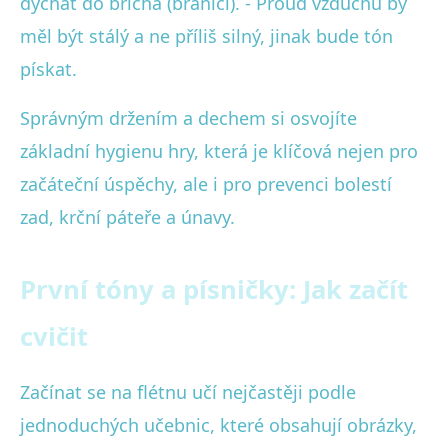
dýchat do břicha (bránicí). - Proud vzduchu by
měl být stálý a ne příliš silný, jinak bude tón
pískat.
Správným držením a dechem si osvojíte
základní hygienu hry, která je klíčová nejen pro
začáteční úspěchy, ale i pro prevenci bolestí
zad, krční páteře a únavy.
První tóny a písničky: Jak začít
cvičit
Začínat se na flétnu učí nejčastěji podle
jednoduchých učebnic, které obsahují obrázky,