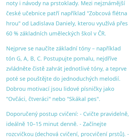
noty i návody na prstoklady. Mezi nejznámější
české učebnice patří například "Zobcová flétna
hrou" od Ladislava Daniely, kterou využívá přes
60 % základních uměleckých škol v ČR.
Nejprve se naučíte základní tóny – například
tón G, A, B, C. Postupujte pomalu, nejdříve
zvládněte čistě zahrát jednotlivé tóny, a teprve
poté se pouštějte do jednoduchých melodií.
Dobrou motivací jsou lidové písničky jako
"Ovčáci, čtveráci" nebo "Skákal pes".
Doporučený postup cvičení: - Cvičte pravidelně,
ideálně 10–15 minut denně. - Začínejte
rozcvičkou (dechová cvičení, procvičení prstů). -