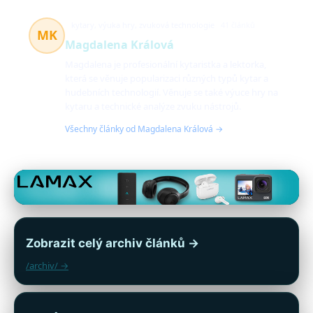
kytary, výuka hry, zvuková technologie
41 článků
MK
Magdalena Králová
Magdalena je profesionální kytaristka a lektorka,
která se věnuje popularizaci různých typů kytar a
hudebních technologií. Věnuje se také výuce hry na
kytaru a technické analýze zvuku nástrojů.
Všechny články od Magdalena Králová →
Zobrazit celý archiv článků →
/archiv/ →