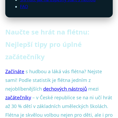
FAQ
Naučte se hrát na flétnu:
Nejlepší tipy pro úplné
začátečníky
Začínáte
s hudbou a láká vás flétna? Nejste
sami! Podle statistik je flétna jedním z
nejoblíbenějších
dechových nástrojů
mezi
začátečníky
– v České republice se na ni učí hrát
až 30 % dětí v základních uměleckých školách.
Flétna je skvělou volbou nejen pro děti, ale i pro