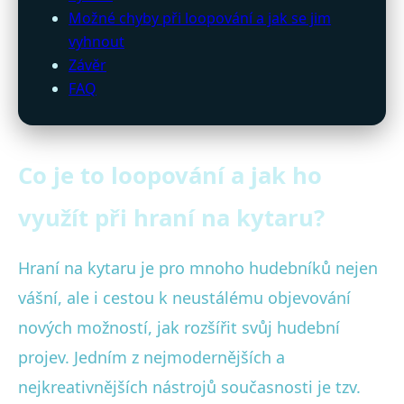
Možné chyby při loopování a jak se jim
vyhnout
Závěr
FAQ
Co je to loopování a jak ho
využít při hraní na kytaru?
Hraní na kytaru je pro mnoho hudebníků nejen
vášní, ale i cestou k neustálému objevování
nových možností, jak rozšířit svůj hudební
projev. Jedním z nejmodernějších a
nejkreativnějších nástrojů současnosti je tzv.