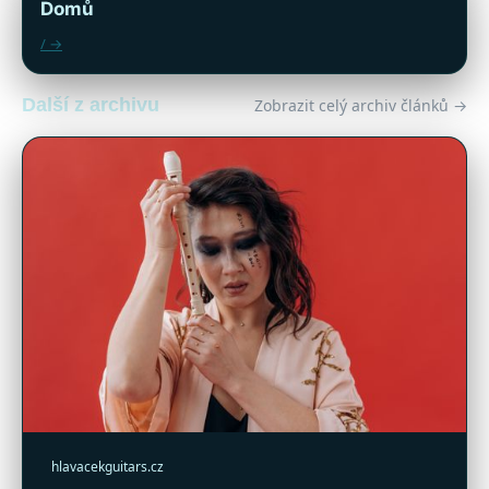
Domů
/ →
Další z archivu
Zobrazit celý archiv článků →
hlavacekguitars.cz