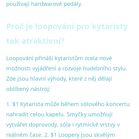
používají hardwarové pedály.
Proč je loopování pro kytaristy
tak atraktivní?
Loopování přináší kytaristům zcela nové
možnosti vyjádření a rozvoje hudebního stylu.
Zde jsou hlavní výhody, které z něj dělají
oblíbený nástroj:
1. $1 Kytarista může během sólového koncertu
nahradit celou kapelu. Smyčky umožňují
vytvářet doprovody, sóla i rytmické vrstvy v
reálném čase. 2. $1 Loopery jsou skvělým