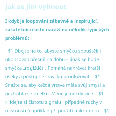
jak se jim vyhnout
I když je loopování zábavné a inspirující,
začátečníci často naráží na několik typických
problémů:
- $1 Dbejte na to, abyste smyčku spouštěli i
ukončovali přesně na dobu – jinak se bude
smyčka „rozjíždět“. Pomáhá nahrávat kratší
úseky a postupně smyčku prodlužovat. - $1
Snažte se, aby každá vrstva měla svůj smysl a
neztratila se v celku. Méně je někdy více. - $1
Hlídejte si čistotu signálu i případné ruchy v
místnosti (například při použití mikrofonu). - $1