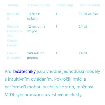
Model
Délka smyčky
Počet stop
Kvalita zvuku
BOSS RC-
13 hodin
1
32-bit AD/DA
5
celkem
Electro-
12 minut na
1
24-bit
Harmonix
smyčku
720
Stereo
Looper
Line 6
240 sekund
1
24-bit
DL4 MKII
(mono)
Pro
začátečníky
jsou vhodné jednodušší modely
s intuitivním ovládáním. Pokročilí hráči a
performeři mohou ocenit více stop, možnost
MIDI synchronizace a vestavěné efekty.