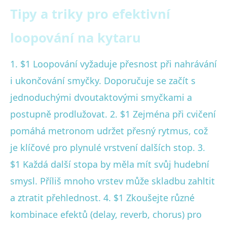
Tipy a triky pro efektivní
loopování na kytaru
1. $1 Loopování vyžaduje přesnost při nahrávání
i ukončování smyčky. Doporučuje se začít s
jednoduchými dvoutaktovými smyčkami a
postupně prodlužovat. 2. $1 Zejména při cvičení
pomáhá metronom udržet přesný rytmus, což
je klíčové pro plynulé vrstvení dalších stop. 3.
$1 Každá další stopa by měla mít svůj hudební
smysl. Příliš mnoho vrstev může skladbu zahltit
a ztratit přehlednost. 4. $1 Zkoušejte různé
kombinace efektů (delay, reverb, chorus) pro