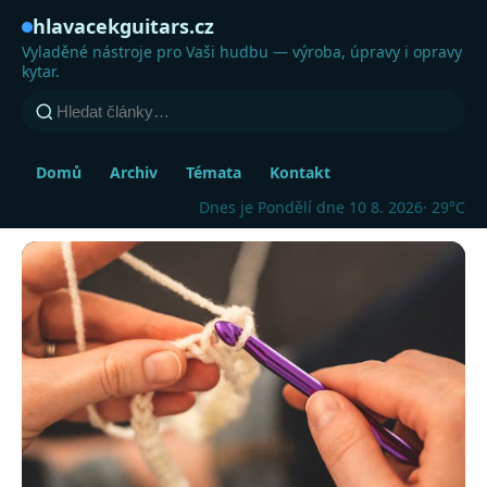
hlavacekguitars.cz
Vyladěné nástroje pro Vaši hudbu — výroba, úpravy i opravy
kytar.
Domů
Archiv
Témata
Kontakt
Dnes je Pondělí dne 10 8. 2026
· 29°C