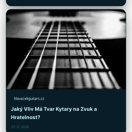
hlavacekguitars.cz
Jaký Vliv Má Tvar Kytary na Zvuk a
Hratelnost?
27. 6. 2026