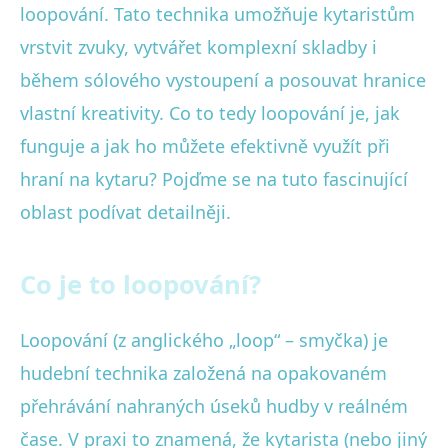
loopování. Tato technika umožňuje kytaristům
vrstvit zvuky, vytvářet komplexní skladby i
během sólového vystoupení a posouvat hranice
vlastní kreativity. Co to tedy loopování je, jak
funguje a jak ho můžete efektivně využít při
hraní na kytaru? Pojďme se na tuto fascinující
oblast podívat detailněji.
Co je to loopování?
Loopování (z anglického „loop“ – smyčka) je
hudební technika založená na opakovaném
přehrávání nahraných úseků hudby v reálném
čase. V praxi to znamená, že kytarista (nebo jiný