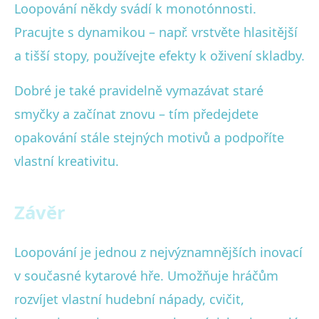
Loopování někdy svádí k monotónnosti.
Pracujte s dynamikou – např. vrstvěte hlasitější
a tišší stopy, používejte efekty k oživení skladby.
Dobré je také pravidelně vymazávat staré
smyčky a začínat znovu – tím předejdete
opakování stále stejných motivů a podpoříte
vlastní kreativitu.
Závěr
Loopování je jednou z nejvýznamnějších inovací
v současné kytarové hře. Umožňuje hráčům
rozvíjet vlastní hudební nápady, cvičit,