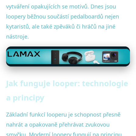
vytváření opakujících se motivů. Dnes jsou
loopery běžnou součástí pedalboardů nejen
kytaristů, ale také zpěváků či hráčů na jiné
nástroje.
Jak funguje looper: technologie
a principy
Základní funkcí looperu je schopnost přesně
nahrát a opakovaně přehrávat zvukovou
smyčku. Moderní loopery fungují na principu