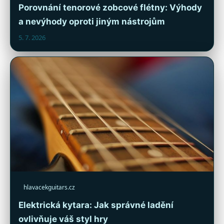
Porovnání tenorové zobcové flétny: Výhody
a nevýhody oproti jiným nástrojům
5. 7. 2026
hlavacekguitars.cz
Elektrická kytara: Jak správné ladění
ovlivňuje váš styl hry