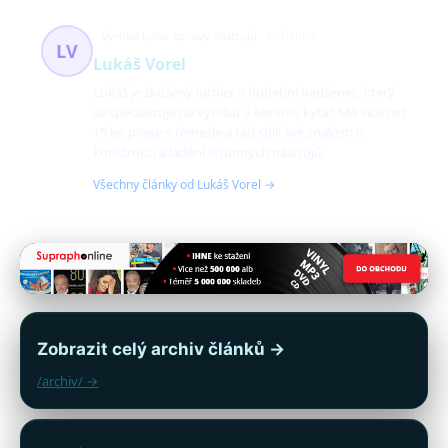
výroba kytar, opravy nástrojů
50 článků
LV
Lukáš Vorel
Lukáš je zkušený luthier a hudební nadšenec, který
se specializuje na výrobu a obnovu kytar. Má více než
15 let praxe v řemesle a rád sdílí své znalosti o
konstrukci a ladění strunných nástrojů.
Všechny články od Lukáš Vorel →
Zobrazit celý archiv článků →
/archiv/ →